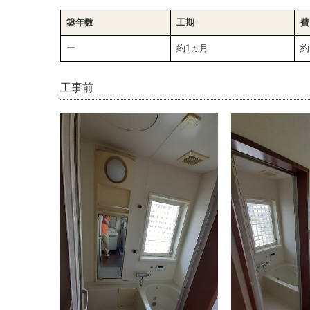
築年数
工期
費
ー
約1ヵ月
約
工事前