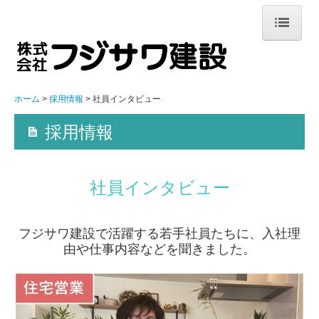
ホーム
注文住宅
ホーム
採用情報
社員インタビュー
家づくりについて
採用情報
新築施工事例
お客様の声
社員インタビュー
スタッフ紹介
フジサワ建設で活躍する若手社員たちに、入社理
お家づくりの流れ
由や仕事内容などを聞きました。
ZEHの普及目標
イベント情報