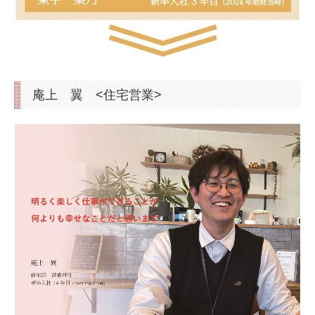
庵上 翼 <住宅営業>