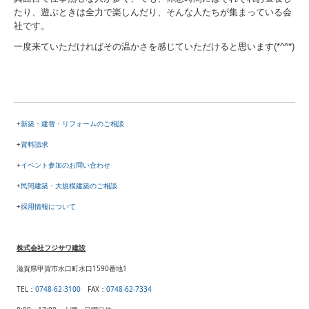
たり、遊ぶときは全力で楽しんだり、そんな人たちが集まっている会
社です。
一度来ていただければその温かさを感じていただけると思います(*^^*)
+
新築・建替・リフォームのご相談
+
資料請求
+
イベント参加のお問い合わせ
+
民間建築・大規模建築のご相談
+
採用情報について
株式会社フジサワ建設
滋賀県甲賀市水口町水口1590番地1
TEL
：
0748-62-3100
FAX
：
0748-62-7334