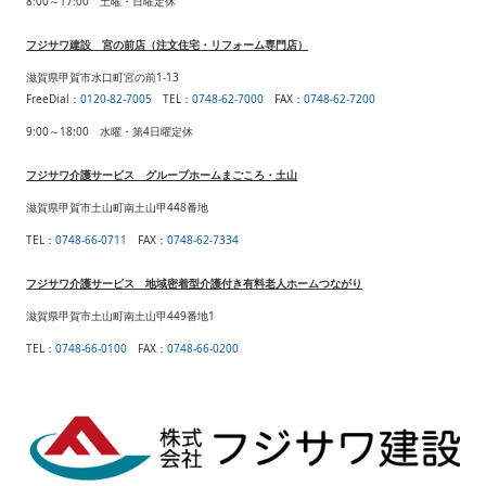
8:00～17:00 土曜・日曜定休
フジサワ建設 宮の前店（注文住宅・リフォーム専門店）
滋賀県甲賀市水口町宮の前1-13
FreeDial：
0120-82-7005
TEL
：
0748-62-7000
FAX
：
0748-62-7200
9:00～18:00 水曜・第4日曜定休
フジサワ介護サービス グループホームまごころ・土山
滋賀県甲賀市土山町南土山甲448番地
TEL
：
0748-66-0711
FAX
：
0748-62-7334
フジサワ介護サービス 地域密着型介護付き有料老人ホームつながり
滋賀県甲賀市土山町南土山甲449番地1
TEL：
0748-66-0100
FAX
：
0748-66-0200