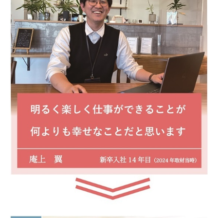
土地・分譲
会社概要
フジサワのサービス
一般建築事業
土木事業
システム建築事業
太陽光事業
介護事業
リフォーム
リノベーション 選ばれる理由