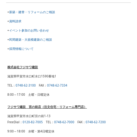
+
新築・建替・リフォームのご相談
+
資料請求
+
イベント参加のお問い合わせ
+
民間建築・大規模建築のご相談
+
採用情報について
株式会社フジサワ建設
滋賀県甲賀市水口町水口1590番地1
TEL
：
0748-62-3100
FAX
：
0748-62-7334
8:00～17:00 土曜・日曜定休
フジサワ建設 宮の前店（注文住宅・リフォーム専門店）
滋賀県甲賀市水口町宮の前1-13
FreeDial：
0120-82-7005
TEL
：
0748-62-7000
FAX
：
0748-62-7200
9:00～18:00 水曜・第4日曜定休