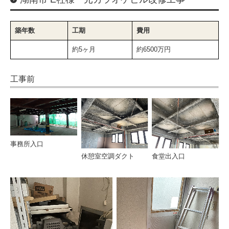
土地・分譲
築年数
工期
費用
会社概要
約5ヶ月
約6500万円
フジサワのサービス
工事前
一般建築事業
土木事業
システム建築事業
事務所入口
太陽光事業
食堂出入口
休憩室空調ダクト
介護事業
リフォーム
リノベーション 選ばれる理由