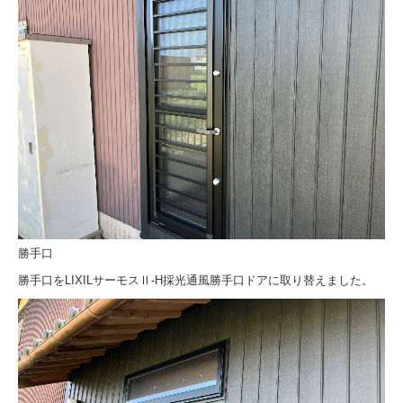
勝手口
勝手口をLIXILサーモスⅡ-H採光通風勝手口ドアに取り替えました。