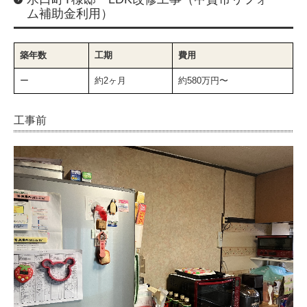
ム補助金利用）
土地・分譲
会社概要
築年数
工期
費用
フジサワのサービス
ー
約2ヶ月
約580万円〜
一般建築事業
工事前
土木事業
システム建築事業
太陽光事業
介護事業
リフォーム
リノベーション 選ばれる理由