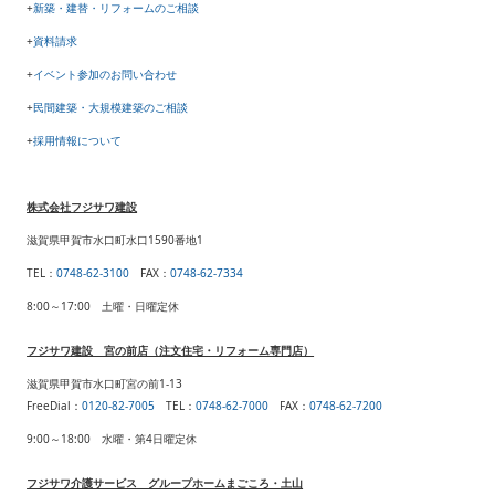
+
新築・建替・リフォームのご相談
+
資料請求
+
イベント参加のお問い合わせ
+
民間建築・大規模建築のご相談
+
採用情報について
株式会社フジサワ建設
滋賀県甲賀市水口町水口1590番地1
TEL
：
0748-62-3100
FAX
：
0748-62-7334
8:00～17:00 土曜・日曜定休
フジサワ建設 宮の前店（注文住宅・リフォーム専門店）
滋賀県甲賀市水口町宮の前1-13
FreeDial：
0120-82-7005
TEL
：
0748-62-7000
FAX
：
0748-62-7200
9:00～18:00 水曜・第4日曜定休
フジサワ介護サービス グループホームまごころ・土山