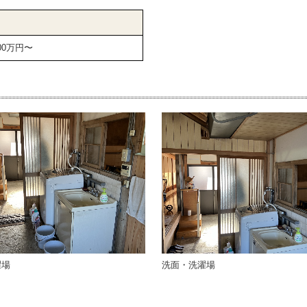
00万円〜
濯場
洗面・洗濯場