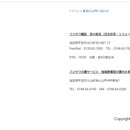
+
イベント参加のお問い合わせ
フジサワ建設 宮の前店（注文住宅・リフォ
滋賀県甲賀市水口町宮の前1-13
FreeDial：
0120-82-7005
TEL
：
0748-62-70
9:00～18:00 水曜・第4日曜定休
フジサワ介護サービス 地域密着型介護付き
滋賀県甲賀市土山町南土山甲449番地1
TEL：
0748-66-0100
FAX
：
0748-66-0200
Copyrig