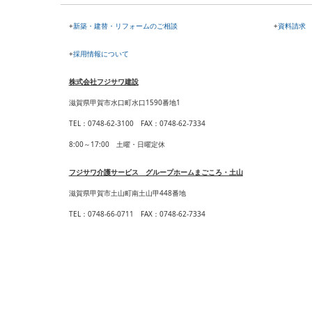
+
新築・建替・リフォームのご相談
+
資料請求
+
採用情報について
株式会社フジサワ建設
滋賀県甲賀市水口町水口1590番地1
TEL
：
0748-62-3100
FAX
：
0748-62-7334
8:00～17:00 土曜・日曜定休
フジサワ介護サービス グループホームまごころ・土山
滋賀県甲賀市土山町南土山甲448番地
TEL
：
0748-66-0711
FAX
：
0748-62-7334