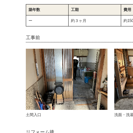
築年数
工期
費用
ー
約３ヶ月
約15
工事前
土間入口
洗面・洗
リフォーム後