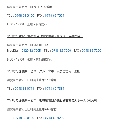
滋賀県甲賀市水口町水口1590番地1
TEL
：
0748-62-3100
FAX
：
0748-62-7334
8:00～17:00 土曜・日曜定休
フジサワ建設 宮の前店（注文住宅・リフォーム専門店）
滋賀県甲賀市水口町宮の前1-13
FreeDial：
0120-82-7005
TEL
：
0748-62-7000
FAX
：
0748-62-7200
9:00～18:00 水曜・第4日曜定休
フジサワ介護サービス グループホームまごころ・土山
滋賀県甲賀市土山町南土山甲448番地
TEL
：
0748-66-0711
FAX
：
0748-62-7334
フジサワ介護サービス 地域密着型介護付き有料老人ホームつながり
滋賀県甲賀市土山町南土山甲449番地1
TEL：
0748-66-0100
FAX
：
0748-66-0200