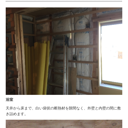
古民家再生 選ばれる理由
断熱 選ばれる理由
リフォームの流れ
リフォーム施工例
お客様の声
スタッフ紹介
特集ページ
イベント＆キャンペーン
浴室
まるごと断熱リフォーム
天井から床まで、白い袋状の断熱材を隙間なく、外壁と内壁の間に敷
き詰めます。
選ばれる理由