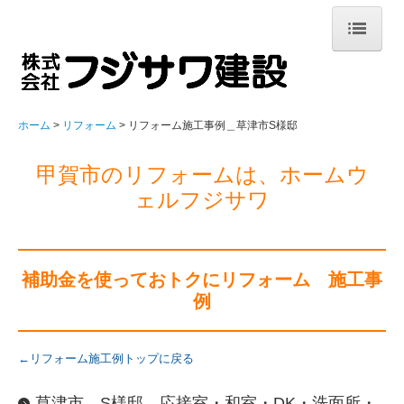
ホーム
注文住宅
ホーム
リフォーム
リフォーム施工事例＿草津市S様邸
家づくりについて
甲賀市のリフォームは、ホームウ
新築施工事例
ェルフジサワ
お客様の声
スタッフ紹介
補助金を使っておトクにリフォーム 施工事
例
お家づくりの流れ
ZEHの普及目標
←リフォーム施工例トップに戻る
イベント情報
草津市 S様邸 応接室・和室・DK・洗面所・