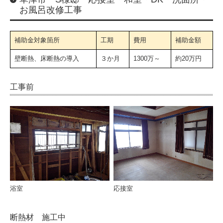
お風呂改修工事
土地・分譲
会社概要
補助金対象箇所
工期
費用
補助金額
フジサワのサービス
壁断熱、床断熱の導入
３か月
1300万～
約20万円
一般建築事業
工事前
土木事業
システム建築事業
太陽光事業
介護事業
リフォーム
浴室
応接室
リノベーション 選ばれる理由
断熱材 施工中